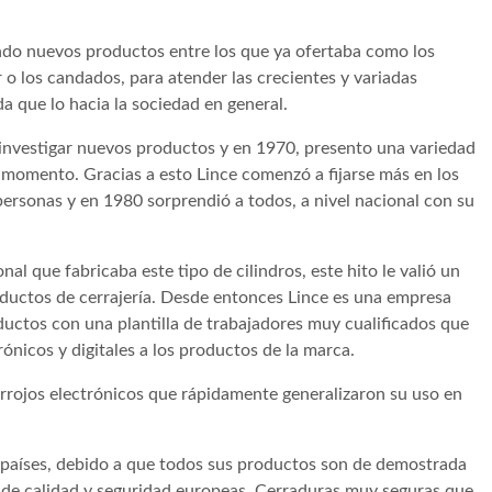
ndo nuevos productos entre los que ya ofertaba como los
 o los candados, para atender las crecientes y variadas
que lo hacia la sociedad en general.
investigar nuevos productos y en 1970, presento una variedad
 momento. Gracias a esto Lince comenzó a fijarse más en los
 personas y en 1980 sorprendió a todos, a nivel nacional con su
al que fabricaba este tipo de cilindros, este hito le valió un
oductos de cerrajería. Desde entonces Lince es una empresa
ductos con una plantilla de trabajadores muy cualificados que
nicos y digitales a los productos de la marca.
rrojos electrónicos que rápidamente generalizaron su uso en
 países, debido a que todos sus productos son de demostrada
 de calidad y seguridad europeas. Cerraduras muy seguras que